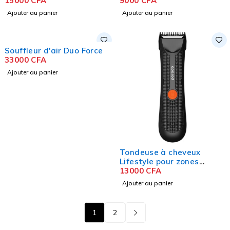
15000
CFA
T
9000
CFA
Ajouter au panier
Ajouter au panier
Souffleur d'air Duo Force
33000
CFA
Ajouter au panier
Tondeuse à cheveux
Lifestyle pour zones
sensibles, design
13000
CFA
ergonomique avec
Ajouter au panier
poignée
1
2