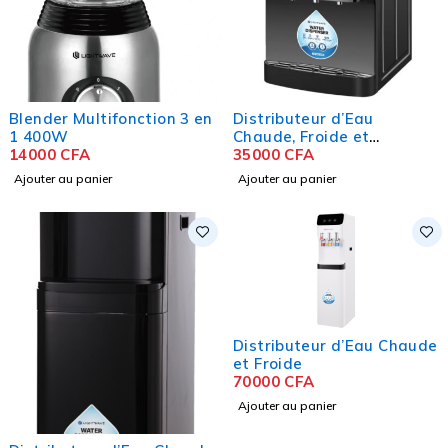
Blender Multifonction 3 en
Distributeur d’Eau
1 400W
Chaude, Froide et
14000
CFA
Température Ambiante
35000
CFA
Ajouter au panier
Ajouter au panier
Distributeur d’Eau Chaude
et Froide
70000
CFA
Ajouter au panier