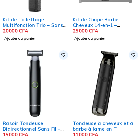
Kit de Toilettage
Kit de Coupe Barbe
Multifonction Trio – Sans
Cheveux 14-en-1 –
Fil, Écran LED
20000
CFA
Étanche IPX6
25000
CFA
Ajouter au panier
Ajouter au panier
Rasoir Tondeuse
Tondeuse à cheveux et à
Bidirectionnel Sans Fil –
barbe à lame en T
Étanche IPX7
15000
CFA
11000
CFA