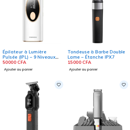
Épilateur à Lumière
Tondeuse à Barbe Double
Pulsée (IPL) – 9 Niveaux
Lame – Étanche IPX7
d’Énergie Refroidissement
50000
CFA
15000
CFA
Intégré
Ajouter au panier
Ajouter au panier