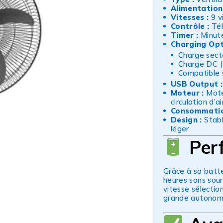
Alimentation 
Vitesses :
9 v
Contrôle :
Tél
Timer :
Minute
Charging Opt
Charge sect
Charge DC (
Compatible 
USB Output :
Moteur :
Moteu
circulation d’a
Consommatio
Design :
Stabl
léger
Per
Grâce à sa batte
heures sans sour
vitesse sélecti
grande autonomie