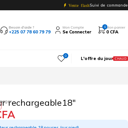
Suivi de commande
Vente flash
0
Besoin d'aide ?
Mon Compte
Mon panier
+225 07 78 60 79 79
Se Connecter
0
CFA
0
L'offre du jour
CHAUD
ur rechargeable18″
énager
CFA
teur rechargeable 18 pouces (sur pied)