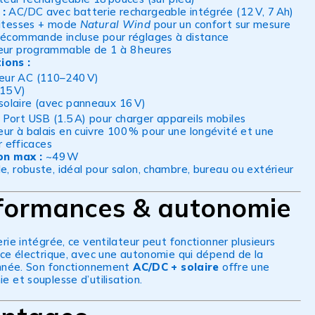
:
AC/DC avec batterie rechargeable intégrée (12 V, 7 Ah)
itesses + mode
Natural Wind
pour un confort sur mesure
écommande incluse pour réglages à distance
ur programmable de 1 à 8 heures
ions :
eur AC (110–240 V)
15 V)
solaire (avec panneaux 16 V)
Port USB (1.5 A) pour charger appareils mobiles
r à balais en cuivre 100 % pour une longévité et une
ir efficaces
n max :
~49 W
e, robuste, idéal pour salon, chambre, bureau ou extérieur
formances & autonomie
rie intégrée, ce ventilateur peut fonctionner plusieurs
ce électrique, avec une autonomie qui dépend de la
onnée. Son fonctionnement
AC/DC + solaire
offre une
 et souplesse d’utilisation.