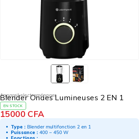
Appareil electroménager
Blender Ondes Lumineuses 2 EN 1
EN STOCK
15000
CFA
Type :
Blender multifonction 2 en 1
Puissance :
400 – 450 W
Fonctions :