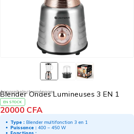
Appareil electroménager
Blender Ondes Lumineuses 3 EN 1
EN STOCK
20000
CFA
Type :
Blender multifonction 3 en 1
Puissance :
400 – 450 W
Fonctions :