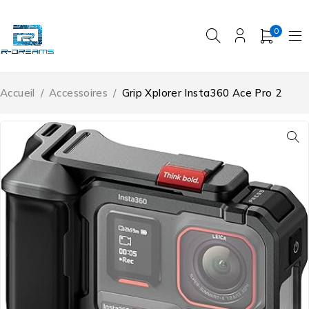
0
Accueil
/
Accessoires
/
Grip Xplorer Insta360 Ace Pro 2