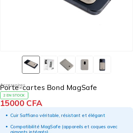
Accessoires
Porte-cartes Bond MagSafe
2 EN STOCK
15000
CFA
Cuir Saffiano véritable, résistant et élégant
Compatibilité MagSafe (appareils et coques avec
aimants intégrés)