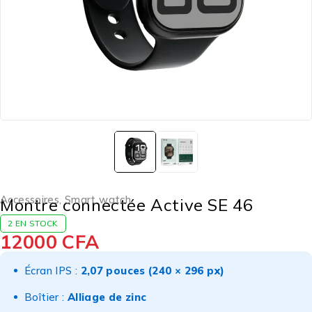
Accessoires
,
Smart watch
Montre connectée Active SE 46
2 EN STOCK
12000
CFA
Écran IPS :
2,07 pouces (240 × 296 px)
Boîtier :
Alliage de zinc