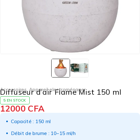
Accessoires
,
Appareil electroménager
Diffuseur d’air Flame Mist 150 ml
5 EN STOCK
12000
CFA
Capacité : 150 ml
Débit de brume : 10–15 ml/h