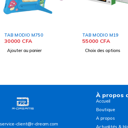
TAB MODIO M19
TAB MODIO M131
55000
CFA
40000
CFA
Choix des options
Choix des options
À propos 
Accueil
Boutique
A propos
service-client@r-dream.com
Actualités & bl