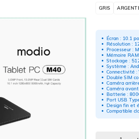
GRIS
ARGENT
Écran : 10.1 p
Résolution : 1
Processeur :
Mémoire RAM :
Stockage : 51
Système : And
Connectivité :
Double SIM co
Caméra arrièr
Caméra avant
Batterie : 80
Port USB Typ
Design fin et 
Compatible cla