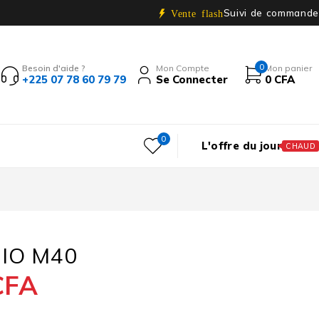
Suivi de commande
Vente flash
0
Besoin d'aide ?
Mon Compte
Mon panier
+225 07 78 60 79 79
Se Connecter
0
CFA
0
L'offre du jour
CHAUD
IO M40
CFA