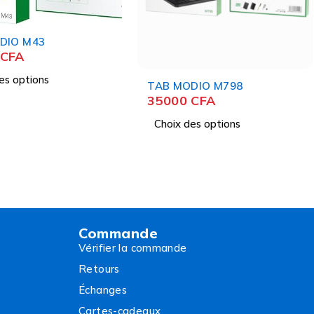
ODIO M798
Zonify Kids Tablet ZK704
0
CFA
30000
CFA
des options
Ajouter au panier
Commande
Vérifier la commande
Retours
Échanges
Cartes-cadeaux