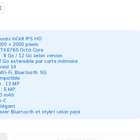
E
ouces InCell IPS HD
200 × 2000 pixels
 MTK6765 Octa-Core
 8 Go / 12 Go selon version
2 Go extensible par carte mémoire
roid 14
 Wi-Fi, Bluetooth, 5G
mpatible
e : 13 MP
 : 5 MP
00 mAh
e-C
élégant
vier Bluetooth et stylet selon pack
Ajouter au panier