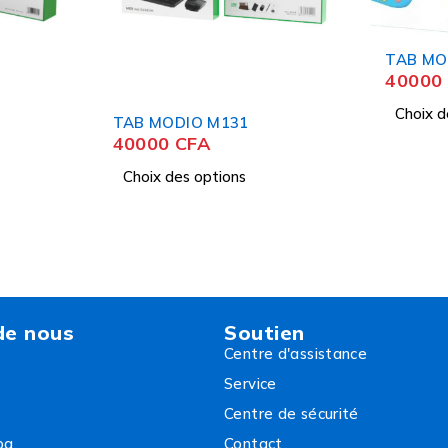
TAB MODIO M43
40000
CFA
Choix des options
TAB M
3500
Choix 
de nous
Soutien
Centre d'assistance
Service
Centre de sécurité
og
Contact