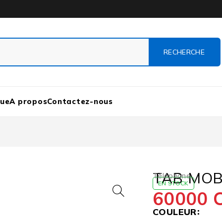
que
A propos
Contactez-nous
TAB MOB
Téléphone
EN STOCK
60000
COULEUR