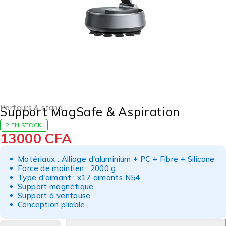
Porteurs & stand
Support MagSafe & Aspiration
2 EN STOCK
13000
CFA
Matériaux : Alliage d'aluminium + PC + Fibre + Silicone
Force de maintien : 2000 g
Type d'aimant : x17 aimants N54
Support magnétique
Support à ventouse
Conception pliable