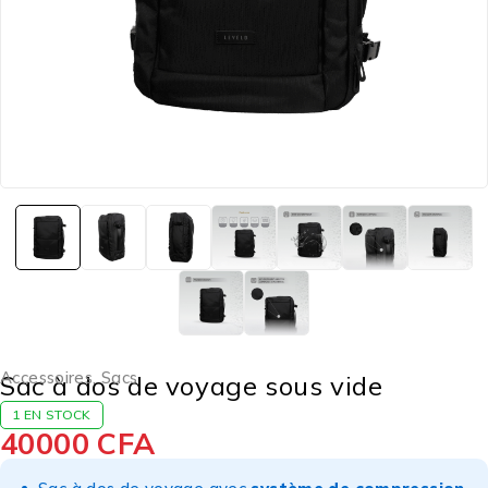
Accessoires
,
Sacs
Sac à dos de voyage sous vide
1 EN STOCK
40000
CFA