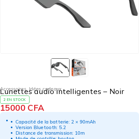
Accessoires
,
Idées cadeaux
Lunettes audio intelligentes – Noir
2 EN STOCK
15000
CFA
Capacité de la batterie: 2 × 90mAh
Version Bluetooth: 5.2
Distance de transmission: 10m
Mode de contrôle: bouton