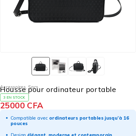
Accessoires
,
Sacs
Housse pour ordinateur portable
3 EN STOCK
25000
CFA
Compatible avec
ordinateurs portables jusqu’à 16
pouces
Design
élégant, moderne et contemporain