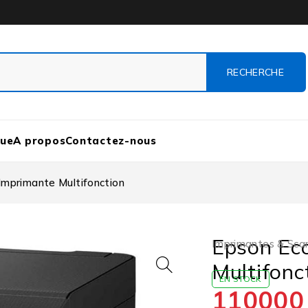
que
A propos
Contactez-nous
mprimante Multifonction
Epson Ec
Imprimantes & Sca
Multifonc
EN STOCK
11000