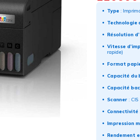
Type
: Imprima
Technologie 
Résolution d
Vitesse d’im
rapide)
Format papi
Capacité du 
Capacité bac
Scanner
: CIS
Connectivité
Impression m
Rendement e