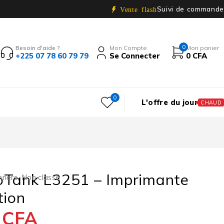
Suivi de commande
Vente flash
0
Besoin d'aide ?
Mon Compte
Mon panier
+225 07 78 60 79 79
Se Connecter
0
CFA
0
L'offre du jour
CHAUD
oTank L3251 – Imprimante
nners
,
Non classé
tion
0
CFA