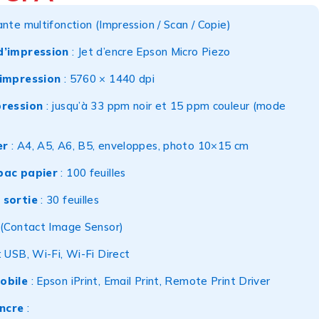
nte multifonction (Impression / Scan / Copie)
d’impression
: Jet d’encre Epson Micro Piezo
’impression
: 5760 × 1440 dpi
pression
: jusqu’à 33 ppm noir et 15 ppm couleur (mode
er
: A4, A5, A6, B5, enveloppes, photo 10×15 cm
bac papier
: 100 feuilles
 sortie
: 30 feuilles
 (Contact Image Sensor)
: USB, Wi-Fi, Wi-Fi Direct
obile
: Epson iPrint, Email Print, Remote Print Driver
ncre
: