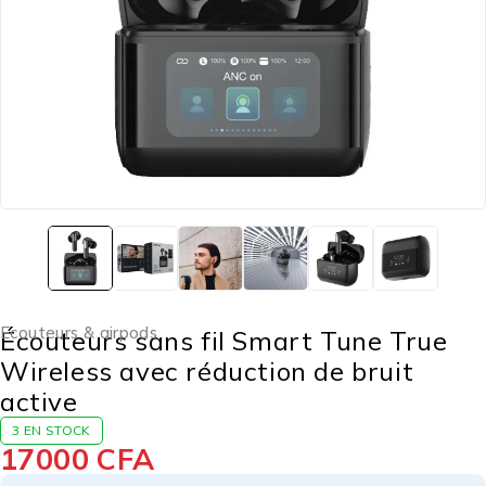
Ecouteurs & airpods
Écouteurs sans fil Smart Tune True
Wireless avec réduction de bruit
active
3 EN STOCK
17000
CFA