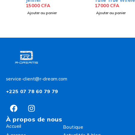
Jenifer
Tune True Wireless avec
15000
CFA
réduction de bruit active
17000
CFA
Ajouter au panier
Ajouter au panier
service-client@r-dream.com
+225 07 78 60 79 79
À propos de nous
Accueil
Boutique