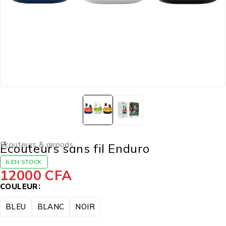
Ecouteurs & airpods
Écouteurs sans fil Enduro
6 EN STOCK
12000
CFA
COULEUR
BLEU
BLANC
NOIR