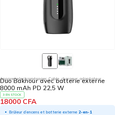
Appareil electroménager
,
Cable, chargeur, adaptateur
Duo Bakhour avec batterie externe
8000 mAh PD 22,5 W
3 EN STOCK
18000
CFA
Brûleur d’encens et batterie externe
2-en-1