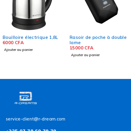
Bouilloire électrique 1,8L
Rasoir de poche à double
6000
CFA
lame
15000
CFA
Ajouter au panier
Ajouter au panier
service-client@r-dream.com
+225 07 78 60 79 79