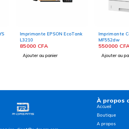
Imprimante EPSON EcoTank
Imprimante Canon i
L3210
MF552dw
85000
CFA
550000
CFA
Ajouter au panier
Ajouter au panier
À propos 
Accueil
Boutique
A propos