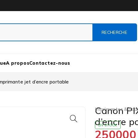
que
A propos
Contactez-nous
primante jet d’encre portable
Canon PI
Imprimantes & Sca
d’encre p
EN STOCK
25000