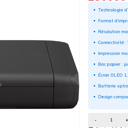
Technologie d’
Format d’impr
Résolution ma
Connectivité :
Impression mo
Bac papier : ju
Écran OLED 1,
Batterie optio
Design compac