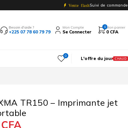
Suivi de commande
Vente flash
0
Besoin d'aide ?
Mon Compte
Mon panier
+225 07 78 60 79 79
Se Connecter
0
CFA
0
L'offre du jour
CHAUD
XMA TR150 – Imprimante jet
nners
ortable
0
CFA