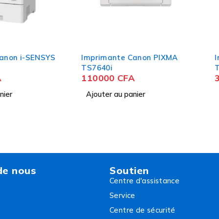
-SENSYS
Imprimante Canon PIXMA
Imprim
TS7640i
TS3340
110000
CFA
35000
Ajouter au panier
Ajouter
de nous
Soutien
Centre d'assistance
Service
Centre de sécurité