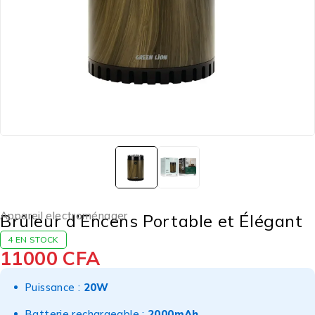
Appareil electroménager
Brûleur d’Encens Portable et Élégant
4 EN STOCK
11000
CFA
Puissance :
20W
Batterie rechargeable :
2000mAh